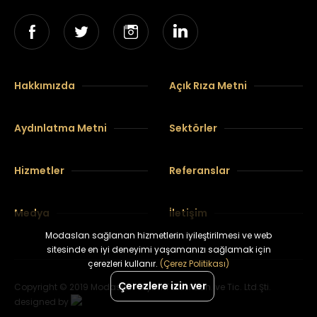
Hakkımızda
Açık Rıza Metni
Aydınlatma Metni
Sektörler
Hizmetler
Referanslar
Medya
İletişim
Modaslan sağlanan hizmetlerin iyileştirilmesi ve web
sitesinde en iyi deneyimi yaşamanızı sağlamak için
çerezleri kullanır.
(Çerez Politikası)
Çerezlere izin ver
Copyright © 2019 Modaslan Giyim Tekstil San. ve Tic. Ltd.Şti.
designed by